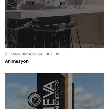
17 Nisan 2017
in
Interior
0
1
Animasyon