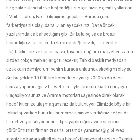
bir şekilde ulaşabilir ve beğendiği ürün için sizinle çeşitli yollardan
( Mail, Telefon, Fax… ) iletişime geçebilir. Burada şunu
farkettiyseniz olayı daha iyi anlayacaksınız. Daha önceki
yazılarımda da bahsettiğim gibi. Bir katalog ya da broşür
bastırdığınızda onu en fazla bulunduğunuz ilçe, il, semt’e
dağıtabilirsiniz ve bunun baskı, tasarım, dağıtım maliyetleri zaten
sizden çokça meblağlar götürecektir, Tabiki baskılı medyadan
uzak kalın demiyorum benim burada anlatmak sitediğim olay şu,
Siz bu şekilde 10 000 lira harcarken aynı işi 2000 ya da daha
ucuza yaptıracağınız bir web sitesiyle tüm ülke hatta dünyaya
ulaşabiliyorsunuz ve Arama motorları sayesinde direk olarak
hedef kitlenize ulaşma şansınız da bulunuyor, Elimizde böyle bir
teknoloji varken bunu kullanmamak işinize verdiğiniz değeri de
bir nebze yansıtıyor bence, tıpkı yaptırdığınız web sitesinin
görünümünün firmanızı sanal ortamda yansıtacağı gibi. web
siteniz ne kadar kaliteli olursa hedef kitlenizde size olan güvenini