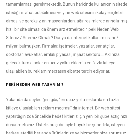
tamamlaması gerekmektedir. Bunun haricinde kullanıcının sitede
istediğini rahat bulabilmesi ve yine web sitesinin kolay erişilebilir
olması ve gereksiz animasyonlardan, ağır resimlerde arındılırlmış
hızlı bir site olması da önem arz etmektedir. peki Neden Web
Siteniz / Sitemiz Olmalı ? Dünya da internet kullanım oranı 7
milyarı bulmuşken, Firmalar, işetmeler, yazarlar, sanatçılar,
doktorlar, avukatlar, emlak piyasası, inşaat sektörü…. Aklınıza
gelecek tüm alanlar en ucuz yollu reklamla en fazla kitleye
ulaşılabilen bu reklam mecrasını elbette tercih ediyorlar.
PEKI NEDEN WEB TASARIM ?
Yukarıda da söylediğim gibi; “en ucuz yollu reklamla en fazla
kitleye ulaşılabilen reklam mecrası” dır internet. Bir web sitesi
yaptırdığınızda öncelikle hedef kitleniz için yeni bir şube açtığınızı
düşünmelisiniz. Üstelik bu şube öyle büyük bir şubedirki, isteyen
herkes istediği her anda ürünlerinize ve hizmetlerinize sorunsuz